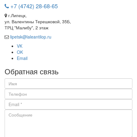
+7 (4742) 28-68-65
г.Липецк,
ул. Валентины Терешковой, 35Б,
ТРЦ "Малибу", 2 этаж
lipetsk@laleantilop.ru
VK
OK
Email
Обратная связь