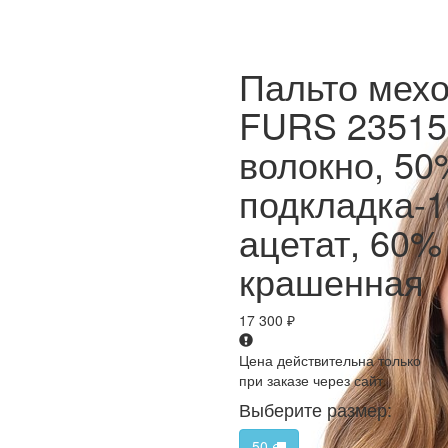
Пальто мех
FURS 23515
волокно, 50
подкладка-
ацетат, 60%
крашенная
17 300
₽
Цена действительна только
при заказе через сайт
Выберите размер:
50