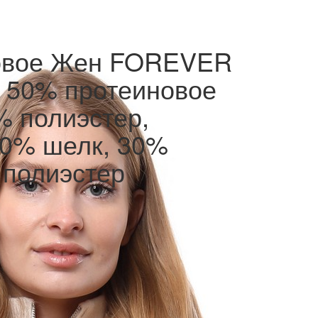
овое Жен FOREVER
 50% протеиновое
% полиэстер,
10% шелк, 30%
 полиэстер