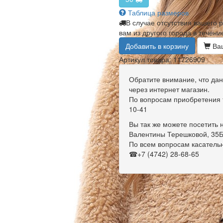
Таблица размеров
В случае отсутствия вашего 
вам из другого города в течени
Добавить в корзину
Ваш
Артикул товара: 11726909
Обратите внимание, что дан
через интернет магазин.
По вопросам приобретения т
10-41
Вы так же можете посетить н
Валентины Терешковой, 35Б
По всем вопросам касательн
☎+7 (4742) 28-68-65