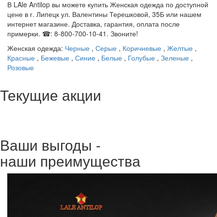
В LAle Antilop вы можете купить Женская одежда по доступной
цене в г. Липецк ул. Валентины Терешковой, 35Б или нашем
интернет магазине. Доставка, гарантия, оплата после
примерки. ☎: 8-800-700-10-41. Звоните!
Женская одежда:
Черные
,
Серые
,
Коричневые
,
Желтые
,
Красные
,
Бежевые
,
Синие
,
Белые
,
Голубые
,
Зеленые
,
Розовые
Текущие акции
Ваши выгоды -
наши преимущества