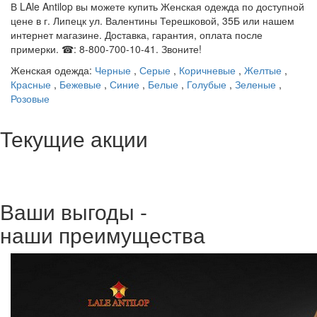
В LAle Antilop вы можете купить Женская одежда по доступной
цене в г. Липецк ул. Валентины Терешковой, 35Б или нашем
интернет магазине. Доставка, гарантия, оплата после
примерки. ☎: 8-800-700-10-41. Звоните!
Женская одежда:
Черные
,
Серые
,
Коричневые
,
Желтые
,
Красные
,
Бежевые
,
Синие
,
Белые
,
Голубые
,
Зеленые
,
Розовые
Текущие акции
Ваши выгоды -
наши преимущества